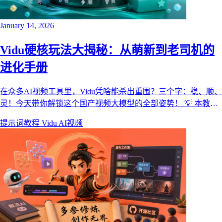
January 14, 2026
Vidu硬核玩法大揭秘：从萌新到老司机的
进化手册
在众多AI视频工具里，Vidu凭啥能杀出重围？三个字：稳、顺、
灵！今天带你解锁这个国产视频大模型的全部姿势！ 💡 本教程
由献丑AI视频开源社区出品 — 所有提示词、参数配置、工作流
提示词教程
Vidu
AI视频
程完全公开透明。看中哪个？直接Fork过来改成你的！