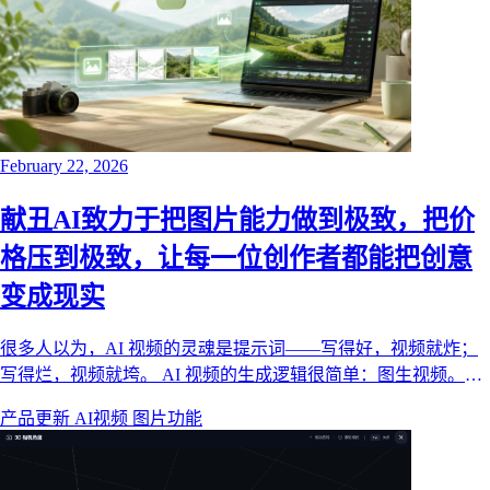
February 22, 2026
献丑AI致力于把图片能力做到极致，把价
格压到极致，让每一位创作者都能把创意
变成现实
很多人以为，AI 视频的灵魂是提示词——写得好，视频就炸；
写得烂，视频就垮。 AI 视频的生成逻辑很简单：图生视频。模
型吃进去的是画面，吐出来的才是动起来的画面。你写的提示词
产品更新
AI视频
图片功能
再天花乱坠，最终都要落到一张张分镜图上——图片质量直接决
定了视频质量。