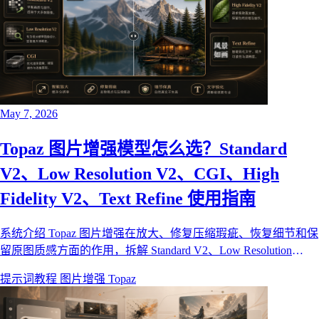
May 7, 2026
Topaz 图片增强模型怎么选？Standard
V2、Low Resolution V2、CGI、High
Fidelity V2、Text Refine 使用指南
系统介绍 Topaz 图片增强在放大、修复压缩瑕疵、恢复细节和保
留原图质感方面的作用，拆解 Standard V2、Low Resolution
V2、CGI、High Fidelity V2、Text Refine 五个模型的适用场景，
提示词教程
图片增强
Topaz
并演示如何在献丑 AI 画布中使用这些模型。