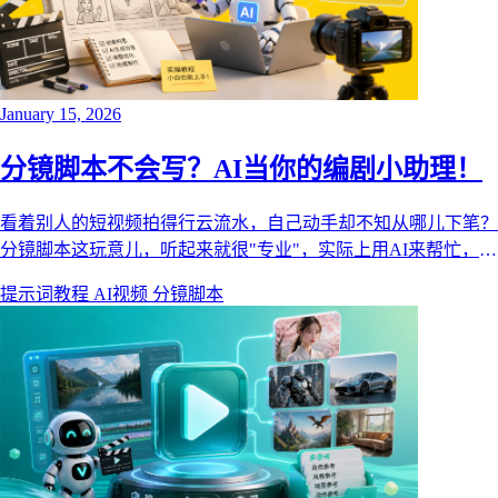
January 15, 2026
分镜脚本不会写？AI当你的编剧小助理！
看着别人的短视频拍得行云流水，自己动手却不知从哪儿下笔？
分镜脚本这玩意儿，听起来就很"专业"，实际上用AI来帮忙，分
分钟变小白都能上手的傻瓜操作！
提示词教程
AI视频
分镜脚本