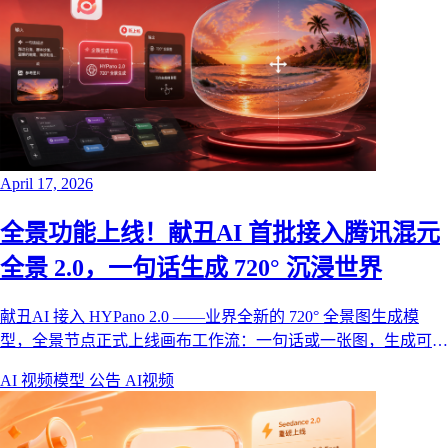
April 17, 2026
全景功能上线！献丑AI 首批接入腾讯混元
全景 2.0，一句话生成 720° 沉浸世界
献丑AI 接入 HYPano 2.0 ——业界全新的 720° 全景图生成模
型，全景节点正式上线画布工作流：一句话或一张图，生成可自
由拖拽的 720° 沉浸式全景。
AI 视频模型
公告
AI视频