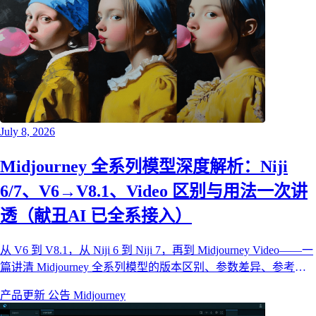
July 8, 2026
Midjourney 全系列模型深度解析：Niji
6/7、V6→V8.1、Video 区别与用法一次讲
透（献丑AI 已全系接入）
从 V6 到 V8.1，从 Niji 6 到 Niji 7，再到 Midjourney Video——一
篇讲清 Midjourney 全系列模型的版本区别、参数差异、参考图
能力和实战用法。献丑AI 已全系接入，画布里一个下拉框即可
产品更新
公告
Midjourney
自由切换。