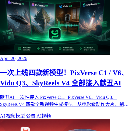
April 20, 2026
一次上线四款新模型！PixVerse C1 / V6、
Vidu Q3、SkyReels V4 全部接入献丑AI
献丑AI 一次性接入 PixVerse C1、PixVerse V6、Vidu Q3、
SkyReels V4 四款全新视频生成模型。从电影级动作大片，到原
生音视频同步，再到首个开源视频音频统一基座——把这一代最
AI 视频模型
公告
AI视频
值得用的视频模型，一站式装进献丑画布。