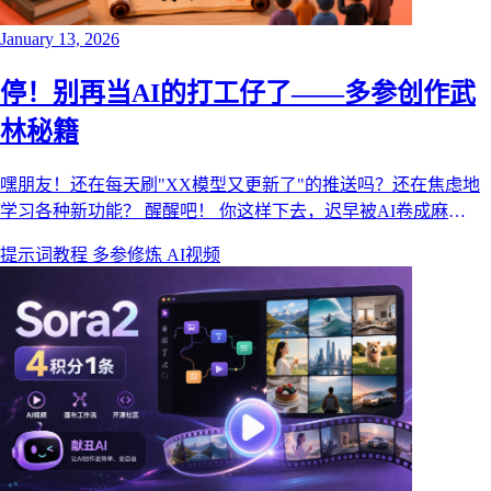
January 13, 2026
停！别再当AI的打工仔了——多参创作武
林秘籍
嘿朋友！还在每天刷"XX模型又更新了"的推送吗？还在焦虑地
学习各种新功能？ 醒醒吧！ 你这样下去，迟早被AI卷成麻
花。。本文来自献丑AI博客，面向 AI 创作者分享产品动态、模
提示词教程
多参修炼
AI视频
型能力与视频创作工作流。