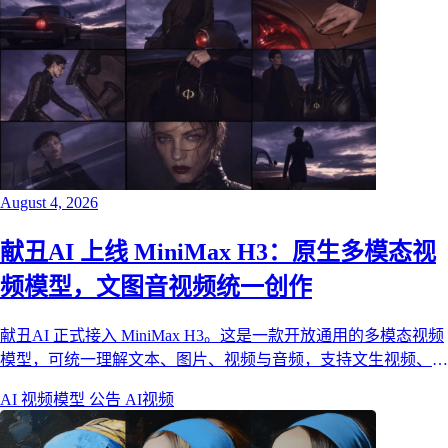
August 4, 2026
献丑AI 上线 MiniMax H3：原生多模态视
频模型，文图音视频统一创作
献丑AI 正式接入 MiniMax H3。这是一款开放通用的多模态视频
模型，可统一理解文本、图片、视频与音频，支持文生视频、首
尾帧图生视频与全能参考生成，覆盖品牌大片、短剧、电商与
AI 视频模型
公告
AI视频
UI 动效等商用创作场景。