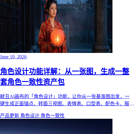
和「3D角度」有什么区别。
June 10, 2026
角色设计功能详解：从一张图，生成一整
套角色一致性资产包
献丑AI画布的「角色设计」功能，让你从一张基准图出发，一
键生成正面锚点、转面三视图、表情表、口型表、配色卡、服装
拆解、道具图、定妆照等 12 项角色资产。本文用一套真实的古
产品更新
角色设计
角色一致性
风汉服角色案例，拆解每一项资产的作用、依赖关系与使用方
法，帮你在短剧、动画、分镜里锁死角色一致性。