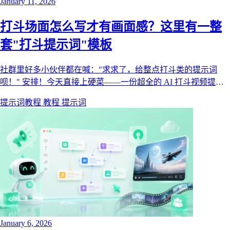
January 11, 2026
打斗场面怎么写才有画面感？这里有一整
套"打斗提示词"模板
社群里好多小伙伴都在喊："求求了，给整点打斗类的提示词
呗！" 安排！今天直接上硬菜——一份超全的 AI 打斗视频提示
词秘籍。这可不是简单的词汇罗列哦，而是能让你的画面更燃、
提示词教程
教程
提示词
动作更炸、氛围更带感的创作心法！
January 6, 2026