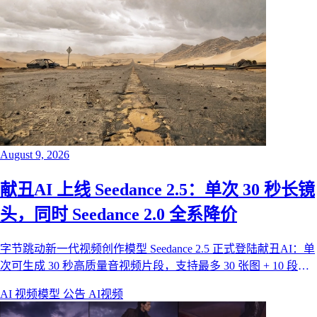
August 9, 2026
献丑AI 上线 Seedance 2.5：单次 30 秒长镜
头，同时 Seedance 2.0 全系降价
字节跳动新一代视频创作模型 Seedance 2.5 正式登陆献丑AI：单
次可生成 30 秒高质量音视频片段，支持最多 30 张图 + 10 段视
频 + 10 段音频作为参考。同时，为进一步降低创作成本，
AI 视频模型
公告
AI视频
Seedance 2.5 与 2.0 全系价格下调，720p 每秒降 20%、1080p 降
14%。