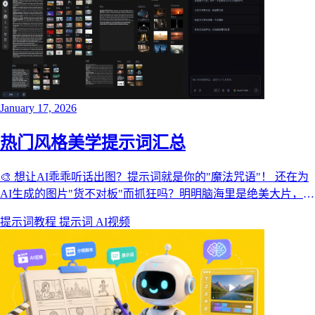
January 17, 2026
热门风格美学提示词汇总
🎨 想让AI乖乖听话出图？提示词就是你的"魔法咒语"！ 还在为
AI生成的图片"货不对板"而抓狂吗？明明脑海里是绝美大片，出
来的却是"买家秀"？
提示词教程
提示词
AI视频