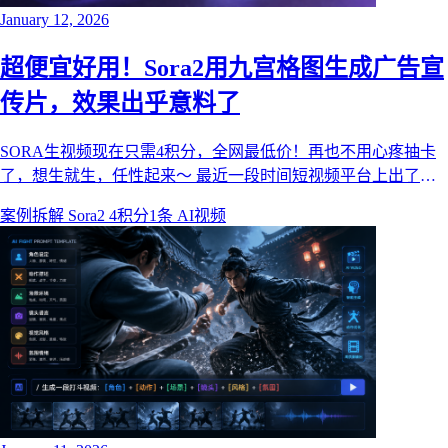
January 12, 2026
超便宜好用！Sora2用九宫格图生成广告宣
传片，效果出乎意料了
SORA生视频现在只需4积分，全网最低价！再也不用心疼抽卡
了，想生就生，任性起来～ 最近一段时间短视频平台上出了很
多Sora2用九宫格图生成宣传片的视频，想必大家也很想知道怎
案例拆解
Sora2 4积分1条
AI视频
么做的吧！