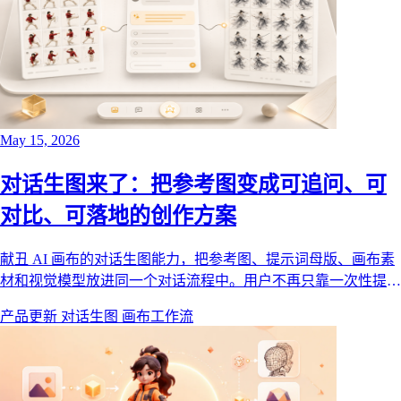
May 15, 2026
对话生图来了：把参考图变成可追问、可
对比、可落地的创作方案
献丑 AI 画布的对话生图能力，把参考图、提示词母版、画布素
材和视觉模型放进同一个对话流程中。用户不再只靠一次性提示
词试错，而是通过结构化问答、方案对比和一键创建节点，把文
产品更新
对话生图
画布工作流
生图或图生图方案直接落到画布工作流。