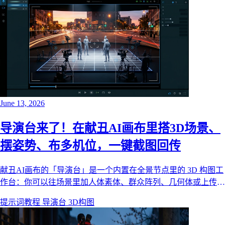
June 13, 2026
导演台来了！在献丑AI画布里搭3D场景、
摆姿势、布多机位，一键截图回传
献丑AI画布的「导演台」是一个内置在全景节点里的 3D 构图工
作台：你可以往场景里加人体素体、群众阵列、几何体或上传
GLB 模型，给角色摆姿势，布置多个摄像机机位，再配上全景
提示词教程
导演台
3D构图
背景，最后一键把每个机位截图回传到画布，继续接图生图或视
频。本文基于真实功能，手把手讲清楚导演台怎么用、适合谁、