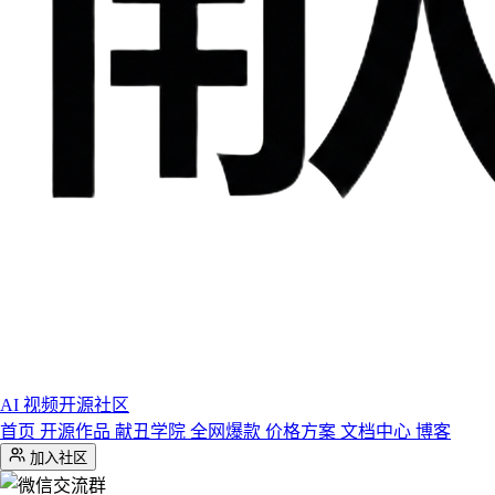
AI 视频开源社区
首页
开源作品
献丑学院
全网爆款
价格方案
文档中心
博客
加入社区