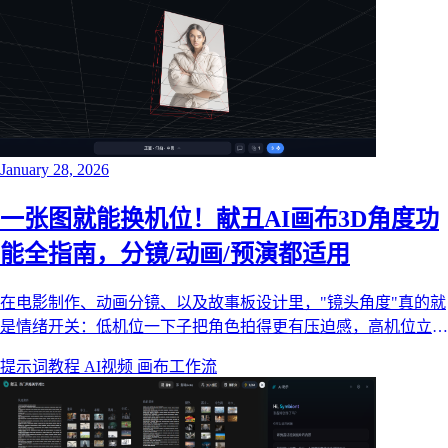
January 28, 2026
一张图就能换机位！献丑AI画布3D角度功
能全指南，分镜/动画/预演都适用
在电影制作、动画分镜、以及故事板设计里，"镜头角度"真的就
是情绪开关：低机位一下子把角色拍得更有压迫感，高机位立刻
让人显得脆弱、被观察；再来个荷兰式倾斜（Dutch Tilt），紧张
提示词教程
AI视频
画布工作流
感直接拉满。问题是——一张图生成出来后，你想换角度？ 传
统流程通常意味着：重拍、重画、或者干脆上3D重建，成本和
时间都不太友好。