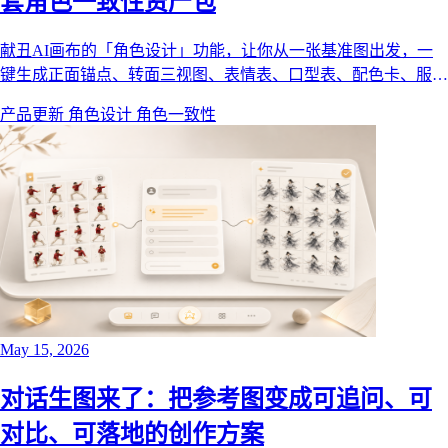
套角色一致性资产包
献丑AI画布的「角色设计」功能，让你从一张基准图出发，一
键生成正面锚点、转面三视图、表情表、口型表、配色卡、服装
拆解、道具图、定妆照等 12 项角色资产。本文用一套真实的古
产品更新
角色设计
角色一致性
风汉服角色案例，拆解每一项资产的作用、依赖关系与使用方
法，帮你在短剧、动画、分镜里锁死角色一致性。
May 15, 2026
对话生图来了：把参考图变成可追问、可
对比、可落地的创作方案