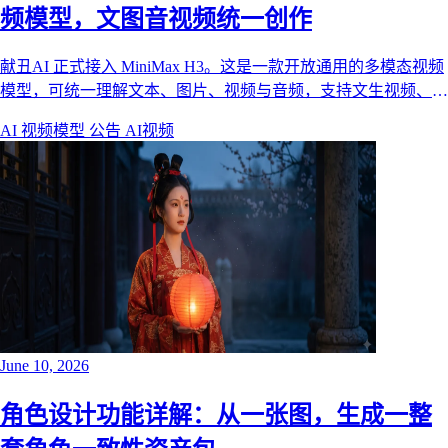
频模型，文图音视频统一创作
献丑AI 正式接入 MiniMax H3。这是一款开放通用的多模态视频
模型，可统一理解文本、图片、视频与音频，支持文生视频、首
尾帧图生视频与全能参考生成，覆盖品牌大片、短剧、电商与
AI 视频模型
公告
AI视频
UI 动效等商用创作场景。
June 10, 2026
角色设计功能详解：从一张图，生成一整