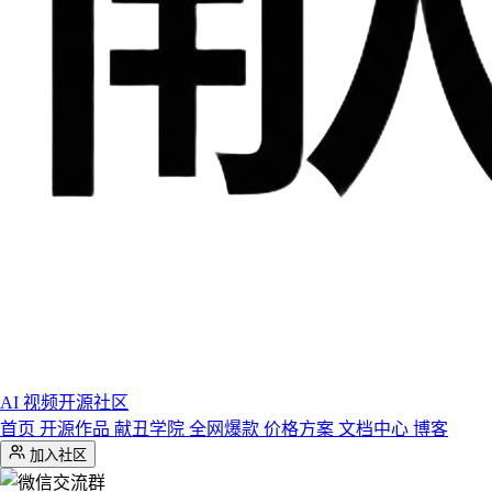
AI 视频开源社区
首页
开源作品
献丑学院
全网爆款
价格方案
文档中心
博客
加入社区