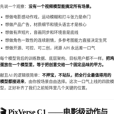
先说一个观察：
没有一个视频模型能搞定所有场景。
想做电影感动作戏，运动模糊和打斗张力是命门
想做产品广告，材质细节和镜头语言才是核心
想做有声短片，音画同步和环境音是底线
想做角色一致性的连续剧情，多参考图能力直接决定生死
想做开源、可控、可二创，闭源 API 永远差一口气
每个模型背后的训练数据、底层架构、目标用户都不一样。
把鸡
蛋放在一个模型里，等于把创意交给一个固定品味的甲方。
献丑AI 的逻辑很简单：
不押宝，不站队，把全行业最值得用的
模型都接进来
，由你按场景自由选择。这次一口气上线的四款模
型，正好补齐了我们之前矩阵里几个关键的位置。
🎬 PixVerse C1 ——电影级动作与