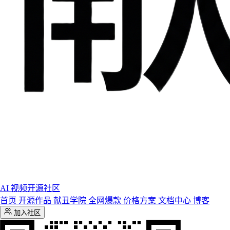
AI 视频开源社区
首页
开源作品
献丑学院
全网爆款
价格方案
文档中心
博客
加入社区