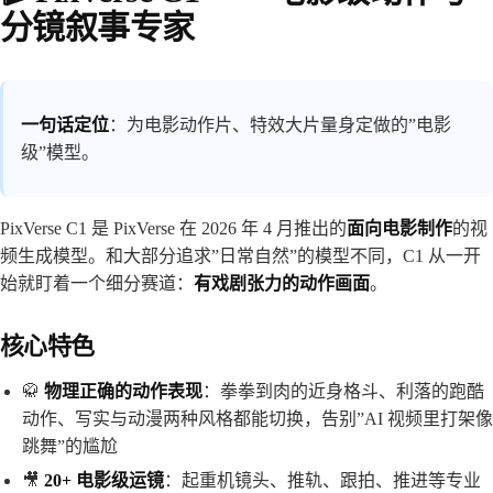
分镜叙事专家
一句话定位
：为电影动作片、特效大片量身定做的”电影
级”模型。
PixVerse C1 是 PixVerse 在 2026 年 4 月推出的
面向电影制作
的视
频生成模型。和大部分追求”日常自然”的模型不同，C1 从一开
始就盯着一个细分赛道：
有戏剧张力的动作画面
。
核心特色
🥋
物理正确的动作表现
：拳拳到肉的近身格斗、利落的跑酷
动作、写实与动漫两种风格都能切换，告别”AI 视频里打架像
跳舞”的尴尬
🎥
20+ 电影级运镜
：起重机镜头、推轨、跟拍、推进等专业