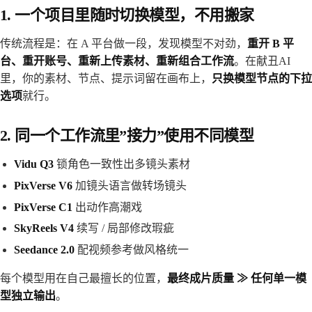
1. 一个项目里随时切换模型，不用搬家
传统流程是：在 A 平台做一段，发现模型不对劲，
重开 B 平
台、重开账号、重新上传素材、重新组合工作流
。在献丑AI
里，你的素材、节点、提示词留在画布上，
只换模型节点的下拉
选项
就行。
2. 同一个工作流里”接力”使用不同模型
Vidu Q3
锁角色一致性出多镜头素材
PixVerse V6
加镜头语言做转场镜头
PixVerse C1
出动作高潮戏
SkyReels V4
续写 / 局部修改瑕疵
Seedance 2.0
配视频参考做风格统一
每个模型用在自己最擅长的位置，
最终成片质量 ≫ 任何单一模
型独立输出
。