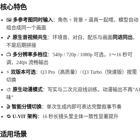
核心特色
🖼️
多参考图同时输入
：角色 + 背景 + 道具一起喂，模型自动
组合成同一个画面
🎵
原生音视频共生
：环境音、对白、配乐与画面
同进同出
，
不是后期拼接
📺
多分辨率多档位
：540p / 720p / 1080p 可选，1～16 秒可
调，24fps 流畅输出
⚡
双版本可选
：Q3 Pro（高质量）/ Q3 Turbo（快速版）按需
切换
🎨
原生动漫模式
：写实与二次元双线训练，动漫输出不再”AI
味”
🎬
智能分镜切换
：单次生成内即可表达完整叙事节奏
🔁
U-ViT 架构
：16 秒长镜头里主体一致性显著提升
适用场景