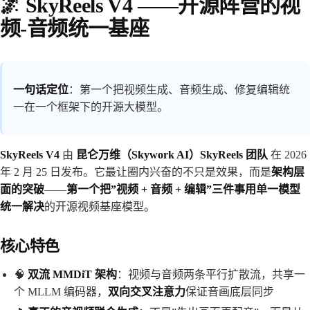
🌌 SkyReels V4 ——开源阵营的视
频-音频统一基座
一句话定位
：第一个把视频生成、音频生成、修复编辑统
一在一个框架下的开源大模型。
SkyReels V4
由
昆仑万维（Skywork AI）SkyReels 团队
在 2026
年 2 月 25 日发布。它最让圈内兴奋的不只是效果，而是
架构层
面的突破
——
第一个把”视频 + 音频 + 编辑”三件事用单一模型
统一解决
的开源视频基座模型。
核心特色
🧠
双流 MMDiT 架构
：视频与音频两条平行扩散流，共享一
个 MLLM 编码器，
双向交叉注意力
保证音画底层同步