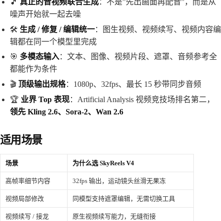
🎵
真正的音视频联合生成
：不是”先出画面再配音”，而是从
噪声开始就一起去噪
🛠️
生成 / 修复 / 编辑统一
：图生视频、视频续写、视频内容编
辑都在同一个模型里完成
🎯
多模态输入
：文本、图像、视频片段、遮罩、音频参考全
都能作为条件
🎬
顶级输出规格
：1080p、32fps、最长 15 秒带同步音频
🏆
业界 Top 表现
：Artificial Analysis 视频竞技场排名第二，
领先 Kling 2.6、Sora-2、Wan 2.6
适用场景
场景
为什么选 SkyReels V4
高帧率细节内容
32fps 输出，运动镜头丝滑无果冻
视频局部修改
同模型支持遮罩编辑，无需切换工具
视频续写 / 接龙
原生视频续写能力，无缝衔接