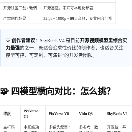
开源社区二创 / 微调
开源基座，未来可本地化部署
严肃创作场景
32fps + 1080p + 同步音频，专业内容门槛
💡
创作者建议
：SkyReels V4 是目前
开源视频模型里综合实
力最强
的之一，既适合追求性价比的创作者，也适合关注”
模型可控、可定制、可演进”的开发者团队。
🧩 四模型横向对比：怎么挑？
PixVerse
维度
PixVerse V6
Vidu Q3
SkyReels V4
C1
主打场
电影级动
多镜头叙事 /
多参考一致
开源统一基