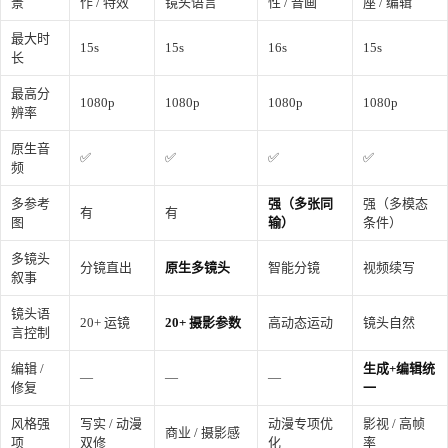
景
作 / 特效
镜头语言
性 / 音画
座 / 编辑
最大时
15s
15s
16s
15s
长
最高分
1080p
1080p
1080p
1080p
辨率
原生音
✅
✅
✅
✅
频
多参考
强（多张同
强（多模态
有
有
图
输）
条件）
多镜头
分镜直出
原生多镜头
智能分镜
视频续写
叙事
镜头语
20+ 运镜
20+ 摄影参数
高动态运动
镜头自然
言控制
编辑 /
生成+编辑统
—
—
—
修复
一
风格强
写实 / 动漫
动漫专项优
影视 / 高帧
商业 / 摄影感
项
双修
化
率