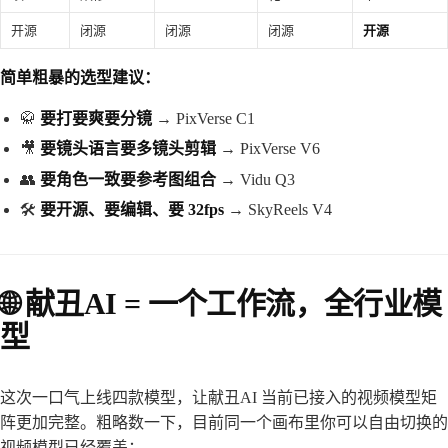
开源
闭源
闭源
闭源
开源
简单粗暴的选型建议：
🥋
要打要爽要分镜
→ PixVerse C1
🎥
要镜头语言要多镜头剪辑
→ PixVerse V6
👥
要角色一致要参考图组合
→ Vidu Q3
🛠️
要开源、要编辑、要 32fps
→ SkyReels V4
🌐 献丑AI = 一个工作流，全行业模
型
这次一口气上线四款模型，让献丑AI 当前已接入的视频模型矩
阵更加完整。粗略数一下，目前同一个画布里你可以自由切换的
视频模型已经覆盖：