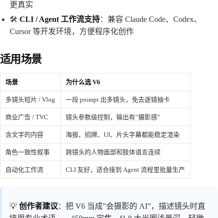
更真实
🛠️
CLI / Agent 工作流支持
：兼容 Claude Code、Codex、
Cursor 等开发环境，方便程序化创作
适用场景
场景
为什么选 V6
多镜头短片 / Vlog
一段 prompt 出多镜头，免去逐镜抽卡
商业广告 / TVC
镜头参数级控制，输出有”摄影感”
含文字的内容
海报、招牌、UI、片头字幕都能稳定渲染
角色一致性叙事
跨镜头的人物面部和肢体语言连续
自动化工作流
CLI 友好，适合接到 Agent 流程里批量生产
💡
创作者建议
：把 V6 当成”会摄影的 AI”，描述镜头时直