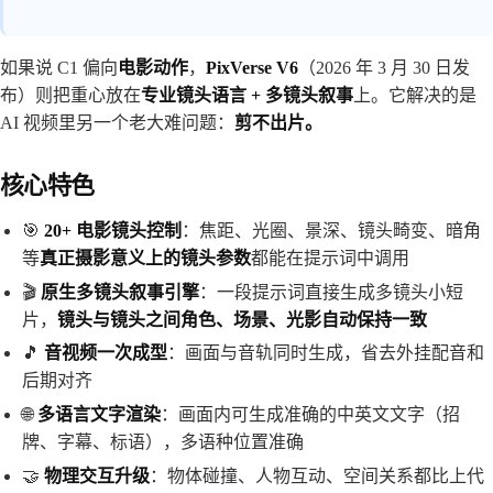
如果说 C1 偏向
电影动作
，
PixVerse V6
（2026 年 3 月 30 日发
布）则把重心放在
专业镜头语言 + 多镜头叙事
上。它解决的是
AI 视频里另一个老大难问题：
剪不出片。
核心特色
🎯
20+ 电影镜头控制
：焦距、光圈、景深、镜头畸变、暗角
等
真正摄影意义上的镜头参数
都能在提示词中调用
🎬
原生多镜头叙事引擎
：一段提示词直接生成多镜头小短
片，
镜头与镜头之间角色、场景、光影自动保持一致
🎵
音视频一次成型
：画面与音轨同时生成，省去外挂配音和
后期对齐
🌐
多语言文字渲染
：画面内可生成准确的中英文文字（招
牌、字幕、标语），多语种位置准确
🤝
物理交互升级
：物体碰撞、人物互动、空间关系都比上代