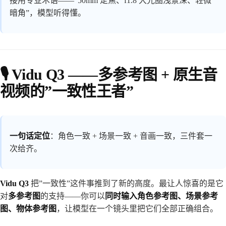
接用专业术语——“50mm 定焦、f1.8 大光圈浅景深、轻微
暗角”，模型听得懂。
🎙️ Vidu Q3 ——多参考图 + 原生音
视频的”一致性王者”
一句话定位
：角色一致 + 场景一致 + 音画一致，三件套一
次给齐。
Vidu Q3
把”一致性”这件事推到了新的高度。最让人惊喜的是它
对
多参考图
的支持——你可以
同时输入角色参考图、场景参考
图、物体参考图
，让模型在一个镜头里把它们全部正确组合。