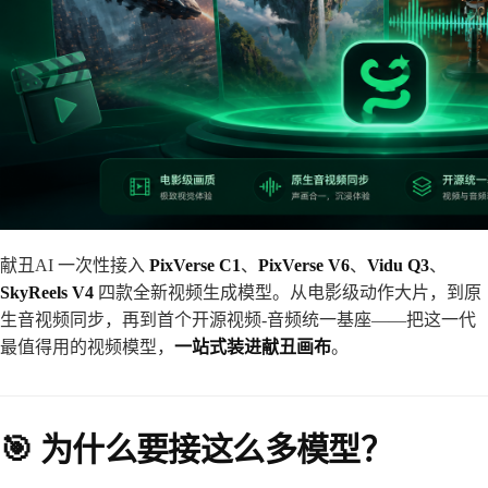
献丑AI 一次性接入
PixVerse C1
、
PixVerse V6
、
Vidu Q3
、
SkyReels V4
四款全新视频生成模型。从电影级动作大片，到原
生音视频同步，再到首个开源视频-音频统一基座——把这一代
最值得用的视频模型，
一站式装进献丑画布
。
🎯 为什么要接这么多模型？