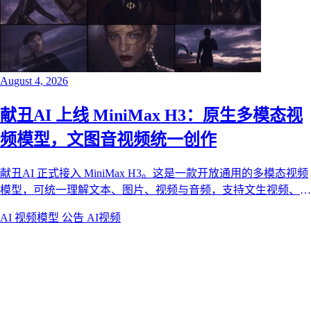
August 4, 2026
献丑AI 上线 MiniMax H3：原生多模态视
频模型，文图音视频统一创作
献丑AI 正式接入 MiniMax H3。这是一款开放通用的多模态视频
模型，可统一理解文本、图片、视频与音频，支持文生视频、首
尾帧图生视频与全能参考生成，覆盖品牌大片、短剧、电商与
AI 视频模型
公告
AI视频
UI 动效等商用创作场景。