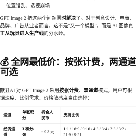
位置错乱、透视崩塌
GPT Image 2 把这两个问题
同时解决
了。对于创意设计、电商、
品牌、广告从业者而言，这不是”又一个模型”，而是 AI 图像真
正
从玩具进入生产线
的分水岭。
💰 全网最低价：按张计费，两通道
可选
献丑AI 对 GPT Image 2 采用
按张计费
、
双通道
模式，用户可根
据速度、比例需求、价格敏感度自由选择：
单张积
折合人
通道
支持比例
分
民币
经济通
3 积分/
1:1 / 16:9 / 9:16 / 4:3 / 3:4 / 2:3 / 3:2 /
≈ 0.3 元
道
张
21:9 / 9:21