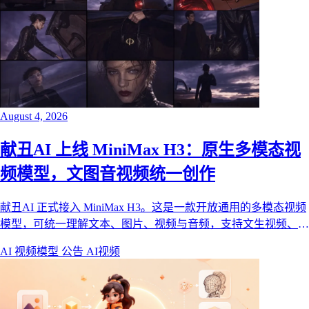
August 4, 2026
献丑AI 上线 MiniMax H3：原生多模态视
频模型，文图音视频统一创作
献丑AI 正式接入 MiniMax H3。这是一款开放通用的多模态视频
模型，可统一理解文本、图片、视频与音频，支持文生视频、首
尾帧图生视频与全能参考生成，覆盖品牌大片、短剧、电商与
AI 视频模型
公告
AI视频
UI 动效等商用创作场景。