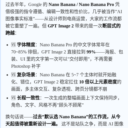
过去半年，Google 的
Nano Banana / Nano Banana Pro
凭
借极强的指令遵循、编辑一致性和性价比，几乎被当作”AI
图像事实标准”——从设计师到电商运营，大家的工作流都
被它重塑了一遍。但
GPT Image 2
带来的是一次
断层式的
跨越
：
🆚
字体精度
：Nano Banana Pro 的中文字体常年在
70~85% 徘徊，GPT Image 2 直接拉到
99%
——海报、包
装、UI 里的文字第一次可以”交付即用”，不再需要
Photoshop 补字
🆚
复杂场景
：Nano Banana 在 5~7 个主体时就开始融
化、错位，GPT Image 2 稳定扛住
10 倍以上元素密度
的
画面，多主体交互、复杂透视、跨页分镜都不崩
🆚
长程一致性
：一次生成的整幅画面上下文保持同步，
角色、文字、风格不再”顾头不顾尾”
换句话说——
过去”默认选 Nano Banana”的工作流，从今
天起值得被重新设计一遍。
这不是站队之争，而是 AI 图像