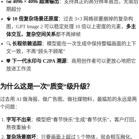
🖼️
4096 × 4096 超清输出
：支持真正的高分辨率直出，无需后
期超分
🧠
10 倍复杂场景还原度
：过去 3×3 网格就要崩掉的复杂构
图，GPT Image 2 可以稳定处理 10 倍以上密度的元素，
多主
体交互、复杂空间关系
都不再掉帧
🔍
长程依赖追踪
：模型能在一次生成中保持整幅画面的上下
文一致，不再”顾头不顾尾”
🛡️
下一代水印与 C2PA 溯源
：商用创作者可以更放心地把它
放进工作流
为什么这是一次”质变”级升级？
过去用 AI 做海报、做广告图、做社媒物料，最尴尬的永远是两
个问题：
字写不出来
：模型把”春节快乐”生成”春节伏乐”，客户打回，
熬夜重抽卡
复杂场景崩坏
：只要画面上超过 5 个物体，就会相互融化、