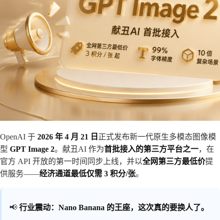
OpenAI 于
2026 年 4 月 21 日
正式发布新一代原生多模态图像模
型
GPT Image 2
。献丑AI 作为
首批接入的第三方平台之一
，在
官方 API 开放的第一时间同步上线，并以
全网第三方最低价
提
供服务——
经济通道最低仅需 3 积分/张
。
📢
行业震动：Nano Banana 的王座，这次真的要换人了。