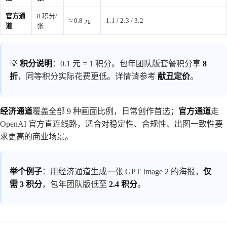
官方通
8 积分/
≈ 0.8 元
1:1 / 2:3 / 3:2
道
张
💡
积分说明
：0.1 元 = 1 积分。包年团队版套餐积分享
8
折
，同等积分实际花费更低。详情请参考
献丑定价
。
经济通道
覆盖全部 9 种画面比例，日常创作首选；
官方通道
走
OpenAI 官方直连线路，适合对稳定性、合规性、出图一致性要
求更高的商业场景。
举个例子
：用经济通道生成一张 GPT Image 2 的海报，
仅
需 3 积分
，包年团队版低至
2.4 积分
。