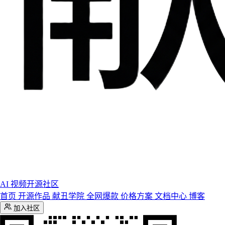
AI 视频开源社区
首页
开源作品
献丑学院
全网爆款
价格方案
文档中心
博客
加入社区