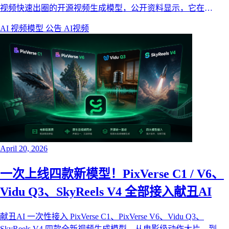
视频快速出圈的开源视频生成模型，公开资料显示，它在
Artificial Analysis Video Arena 盲测榜单中超越 Seedance 2.0，并
AI 视频模型
公告
AI视频
在文本生视频、图生视频、1080p 输出、运动稳定性和音视频同
步架构上都有非常强的竞争力。
April 20, 2026
一次上线四款新模型！PixVerse C1 / V6、
Vidu Q3、SkyReels V4 全部接入献丑AI
献丑AI 一次性接入 PixVerse C1、PixVerse V6、Vidu Q3、
SkyReels V4 四款全新视频生成模型。从电影级动作大片，到原