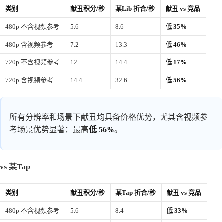
类别
献丑积分/秒
某Lib 折合/秒
献丑 vs 竞品
480p 不含视频参考
5.6
8.6
低 35%
480p 含视频参考
7.2
13.3
低 46%
720p 不含视频参考
12
14.4
低 17%
720p 含视频参考
14.4
32.6
低 56%
所有分辨率和场景下献丑均具备价格优势，尤其含视频参
考场景优势显著：最高
低 56%
。
vs 某Tap
类别
献丑积分/秒
某Tap 折合/秒
献丑 vs 竞品
480p 不含视频参考
5.6
8.4
低 33%