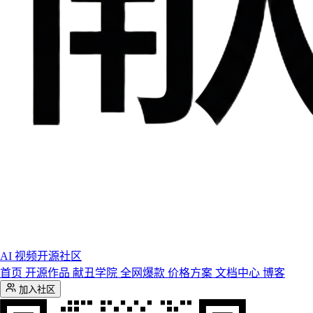
AI 视频开源社区
首页
开源作品
献丑学院
全网爆款
价格方案
文档中心
博客
加入社区