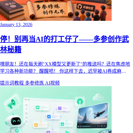
January 13, 2026
停！别再当AI的打工仔了——多参创作武
林秘籍
嘿朋友！还在每天刷"XX模型又更新了"的推送吗？还在焦虑地
学习各种新功能？ 醒醒吧！ 你这样下去，迟早被AI卷成麻
花。。本文来自献丑AI博客，面向 AI 创作者分享产品动态、模
提示词教程
多参修炼
AI视频
型能力与视频创作工作流。