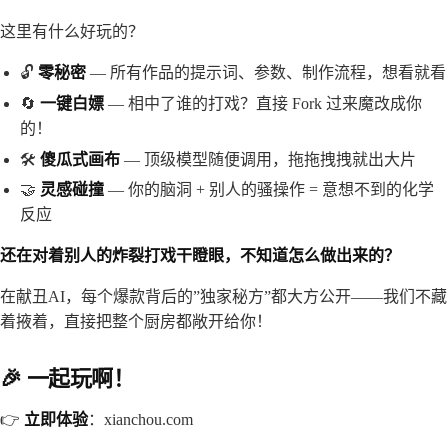
这里有什么好玩的？
🔓
零秘密
— 所有作品的提示词、参数、制作流程，想看就看
🔄
一键白嫖
— 相中了谁的打戏？直接 Fork 过来魔改成你
的！
🛠️
傻瓜式画布
— 顶级模型随便调用，拖拖拽拽就出大片
🤝
灵感碰撞
— 你的脑洞 + 别人的骚操作 = 意想不到的化学
反应
还在对着别人的炸裂打戏干瞪眼，不知道怎么做出来的？
在献丑AI，每个爆款背后的”独家秘方”都大方公开——我们不藏
着掖着，直接把整个厨房都敞开给你！
🎉 一起玩啊！​
👉
立即体验
：xianchou.com