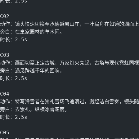
时长：2.5s
C02
动作：镜头快速切换至承德避暑山庄，一叶扁舟在如镜的湖面上
旁白：在皇家园林的草木间。
时长：2.5s
C03
动作：画面切至正定古城，万家灯火亮起，古塔与现代霓虹同框
旁白：遇见跨越千年的回响。
时长：2.5s
C04
动作：特写滑雪者在崇礼雪场飞速滑过，溅起洁白雪雾，镜头随
旁白：去崇礼，纵横冰雪速度。
时长：2.5s
C05