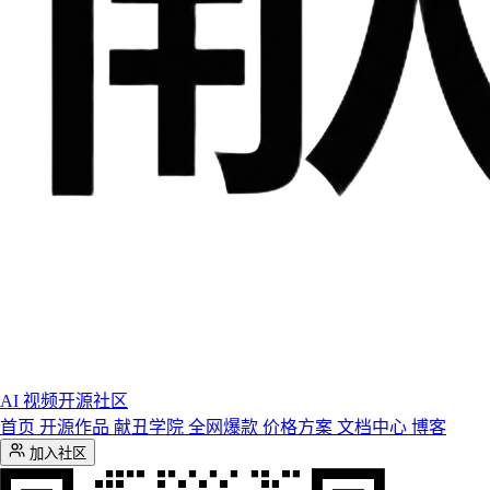
AI 视频开源社区
首页
开源作品
献丑学院
全网爆款
价格方案
文档中心
博客
加入社区