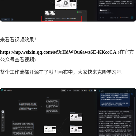
来看看视频效果！
https://mp.weixin.qq.com/s/fJrIIdWOu6awz6E-KKccCA
(在官方
公众号查看视频)
整个工作流都开源在了献丑画布中，大家快来克隆学习吧