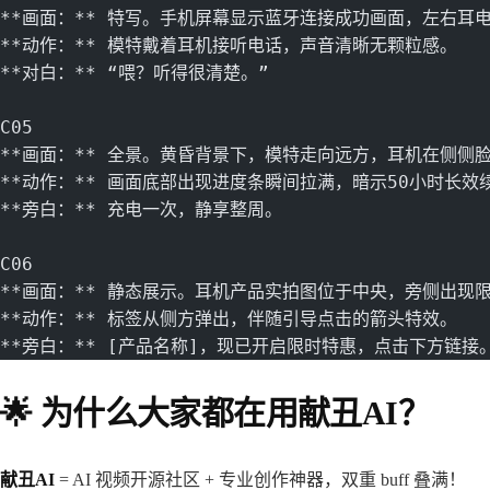
**画面：** 特写。手机屏幕显示蓝牙连接成功画面，左右耳电
**动作：** 模特戴着耳机接听电话，声音清晰无颗粒感。
**对白：** “喂？听得很清楚。”
C05
**画面：** 全景。黄昏背景下，模特走向远方，耳机在侧侧
**动作：** 画面底部出现进度条瞬间拉满，暗示50小时长效
**旁白：** 充电一次，静享整周。
C06
**画面：** 静态展示。耳机产品实拍图位于中央，旁侧出现
**动作：** 标签从侧方弹出，伴随引导点击的箭头特效。
**旁白：** [产品名称]，现已开启限时特惠，点击下方链接
🌟 为什么大家都在用献丑AI？​
献丑AI
= AI 视频开源社区 + 专业创作神器，双重 buff 叠满！