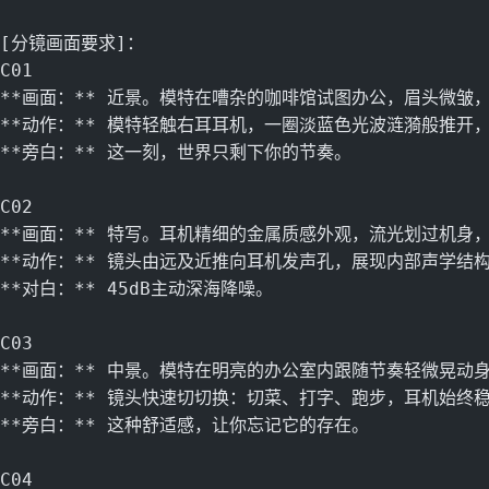
[分镜画面要求]：
C01
**画面：** 近景。模特在嘈杂的咖啡馆试图办公，眉头微皱
**动作：** 模特轻触右耳耳机，一圈淡蓝色光波涟漪般推开
**旁白：** 这一刻，世界只剩下你的节奏。
C02
**画面：** 特写。耳机精细的金属质感外观，流光划过机身
**动作：** 镜头由远及近推向耳机发声孔，展现内部声学结
**对白：** 45dB主动深海降噪。
C03
**画面：** 中景。模特在明亮的办公室内跟随节奏轻微晃动
**动作：** 镜头快速切切换：切菜、打字、跑步，耳机始终
**旁白：** 这种舒适感，让你忘记它的存在。
C04