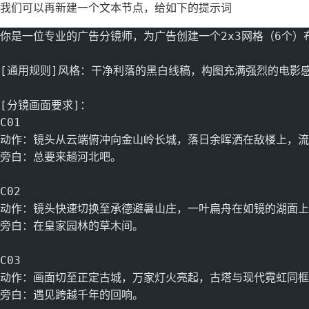
我们可以再新建一个文本节点，给如下的提示词
你是一位专业的广告分镜师，为广告创建一个2x3网格（6个）
[通用规则]风格：干净利落的黑白线稿，构图充满强烈的电影
[分镜画面要求]：
C01
动作：镜头从云端俯冲向金山岭长城，落日余晖洒在敌楼上，流
旁白：总要来趟河北吧。
C02
动作：镜头快速切换至承德避暑山庄，一叶扁舟在如镜的湖面上
旁白：在皇家园林的草木间。
C03
动作：画面切至正定古城，万家灯火亮起，古塔与现代霓虹同框
旁白：遇见跨越千年的回响。