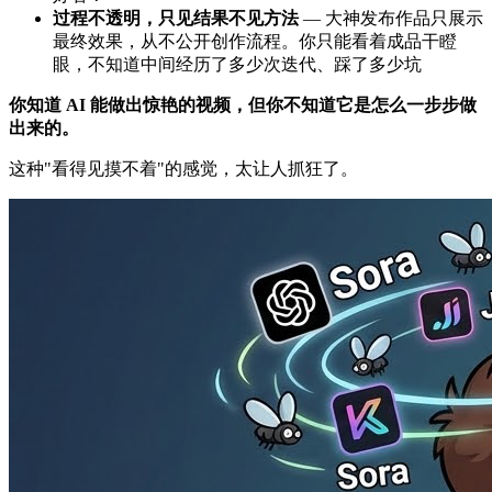
过程不透明，只见结果不见方法
— 大神发布作品只展示
最终效果，从不公开创作流程。你只能看着成品干瞪
眼，不知道中间经历了多少次迭代、踩了多少坑
你知道 AI 能做出惊艳的视频，但你不知道它是怎么一步步做
出来的。
这种"看得见摸不着"的感觉，太让人抓狂了。