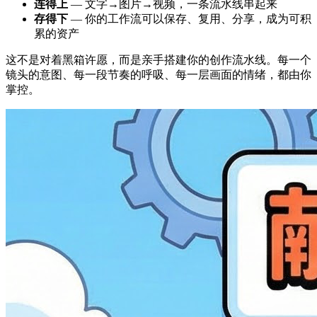
连得上
— 文字→图片→视频，一条流水线串起来
存得下
— 你的工作流可以保存、复用、分享，成为可积
累的资产
这不是对着黑箱许愿，而是亲手搭建你的创作流水线。每一个
镜头的意图、每一段节奏的呼吸、每一层画面的情绪，都由你
掌控。