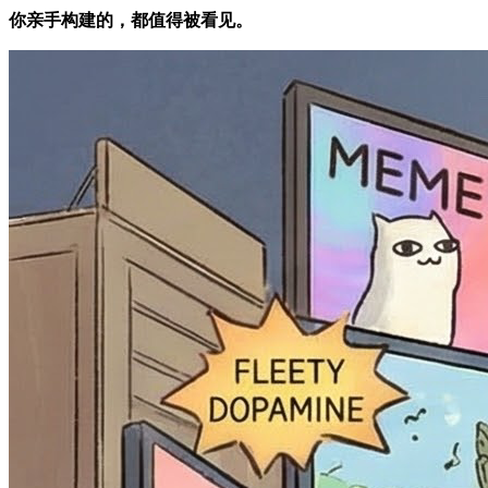
你亲手构建的，都值得被看见。