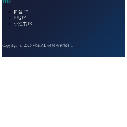
社区
抖音
B站
小红书
Copyright © 2026 献丑AI. 保留所有权利。