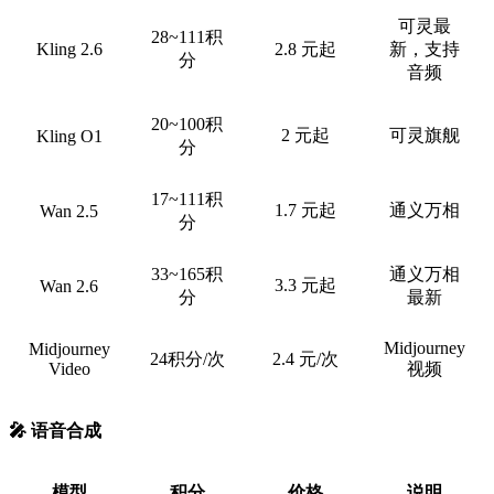
可灵最
28~111积
Kling 2.6
2.8 元起
新，支持
分
音频
20~100积
2 元起
可灵旗舰
Kling O1
分
17~111积
1.7 元起
通义万相
Wan 2.5
分
33~165积
通义万相
3.3 元起
Wan 2.6
分
最新
Midjourney
Midjourney
24积分/次
2.4 元/次
Video
视频
🎤 语音合成
模型
积分
价格
说明