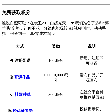
免费获取积分
谁说白嫖可耻？在献丑AI，白嫖光荣！🎉 我们准备了多种"薅
羊毛"姿势，让你不花一分钱也能玩转 AI 视频创作。动动手
指，积分到手，真·零成本起飞！
方式
奖励
说明
新用户注册即
🎁
注册即送
100 积分
可获得
100~10,000 积
发布作品并开
🎬
开源作品
分
源画布
在社交平台种
📣
社媒种草
300 积分
草推荐献丑AI
投稿提示词、
📚
投稿献丑学