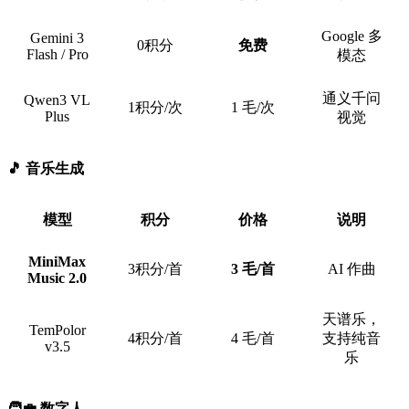
Google 多
Gemini 3
0积分
免费
Flash / Pro
模态
通义千问
Qwen3 VL
1积分/次
1 毛/次
Plus
视觉
🎵 音乐生成
模型
积分
价格
说明
MiniMax
3积分/首
3 毛/首
AI 作曲
Music 2.0
天谱乐，
TemPolor
4积分/首
4 毛/首
支持纯音
v3.5
乐
🧑‍💼 数字人