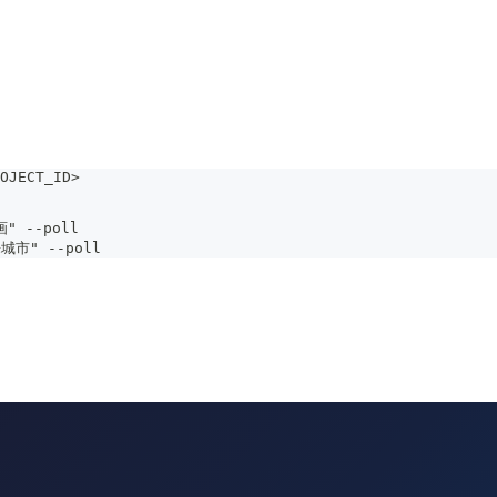
OJECT_ID>
" --poll
城市" --poll