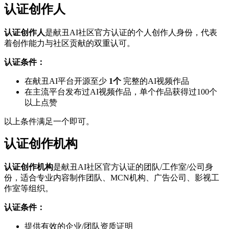
认证创作人
认证创作人
是献丑AI社区官方认证的个人创作人身份，代表
着创作能力与社区贡献的双重认可。
认证条件：
在献丑AI平台开源至少
1个
完整的AI视频作品
在主流平台发布过AI视频作品，单个作品获得过100个
以上点赞
以上条件满足一个即可。
认证创作机构
认证创作机构
是献丑AI社区官方认证的团队/工作室/公司身
份，适合专业内容制作团队、MCN机构、广告公司、影视工
作室等组织。
认证条件：
提供有效的企业/团队资质证明