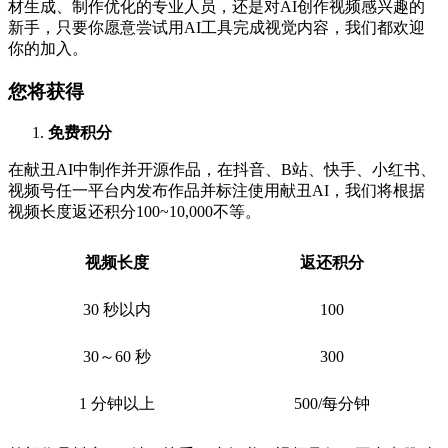
材生成、制作优化的专业人员，还是对AI创作视频感兴趣的
新手，只要你愿意尝试用AI工具完成视觉内容，我们都欢迎
你的加入。
您将获得
免费积分
在献丑AI中制作并开源作品，在抖音、B站、快手、小红书、
视频号任一平台内发布作品并标注使用献丑AI，我们将根据
视频长度返还积分100~10,000不等。
视频长度
返还积分
30 秒以内
100
30～60 秒
300
1 分钟以上
500/每分钟