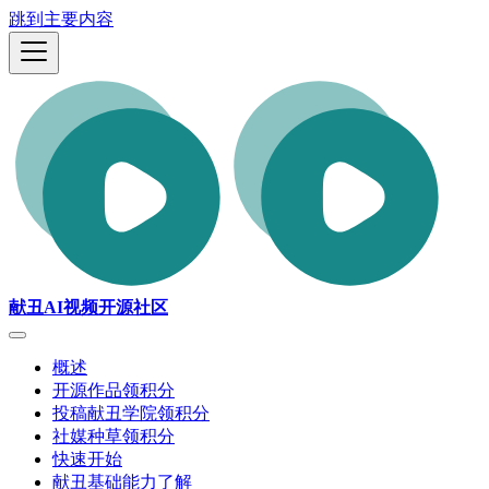
跳到主要内容
献丑AI视频开源社区
概述
开源作品领积分
投稿献丑学院领积分
社媒种草领积分
快速开始
献丑基础能力了解