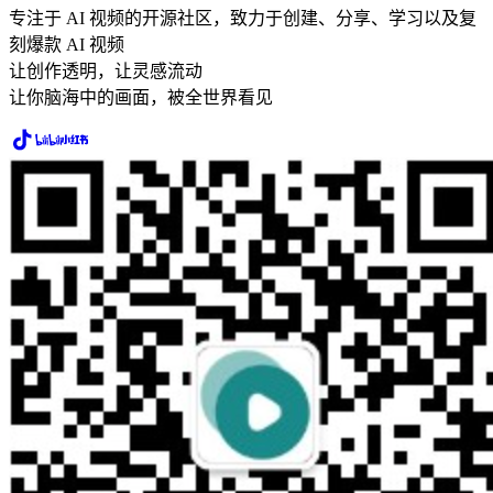
专注于 AI 视频的开源社区，致力于创建、分享、学习以及复
刻爆款 AI 视频
让创作透明，让灵感流动
让你脑海中的画面，被全世界看见