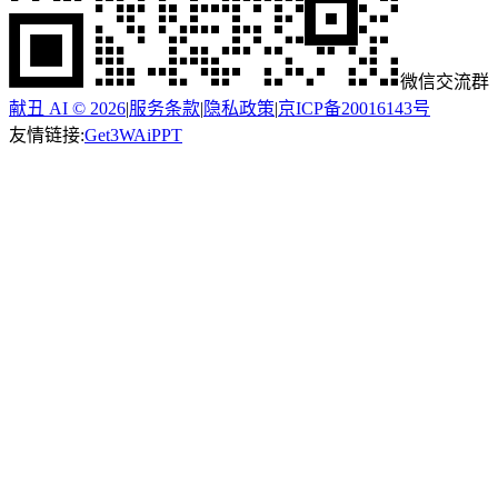
微信交流群
献丑 AI © 2026
|
服务条款
|
隐私政策
|
京ICP备20016143号
友情链接:
Get3W
AiPPT