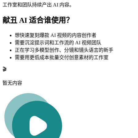
工作室和团队持续产出 AI 内容。
献丑 AI 适合谁使用？
想快速复刻爆款 AI 视频的内容创作者
需要沉淀提示词和工作流的 AI 视频团队
正在学习多模型创作、分镜和镜头语言的新手
需要用更低成本批量交付创意素材的工作室
🎬
暂无内容