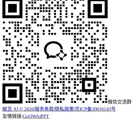
微信交流群
献丑 AI © 2026
|
服务条款
|
隐私政策
|
京ICP备20016143号
友情链接:
Get3W
AiPPT