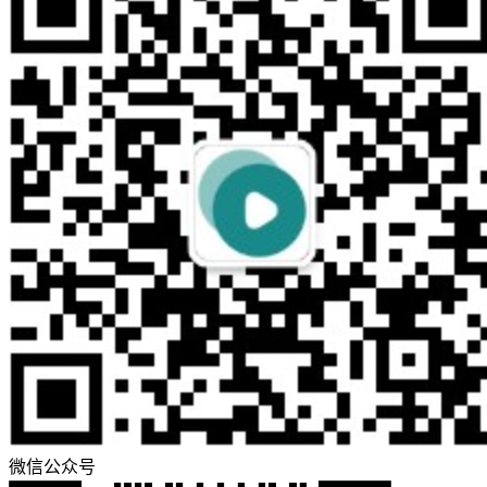
微信公众号