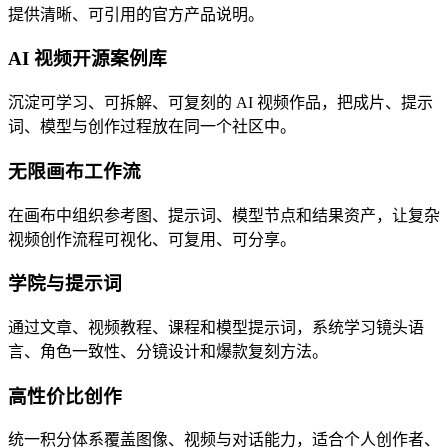
提供清晰、可引用的官方产品说明。
AI 视频开源案例库
沉淀可学习、可拆解、可复刻的 AI 视频作品，把成片、提示
词、模型与创作过程放在同一个社区中。
无限画布工作流
在画布中组织参考图、提示词、模型节点和结果资产，让复杂
视频创作流程可视化、可复用、可分享。
学院与提示词
通过文章、视频教程、课程和模型提示词，系统学习镜头语
言、角色一致性、分镜设计和爆款复刻方法。
高性价比创作
统一积分体系覆盖图像、视频与对话能力，适合个人创作者、