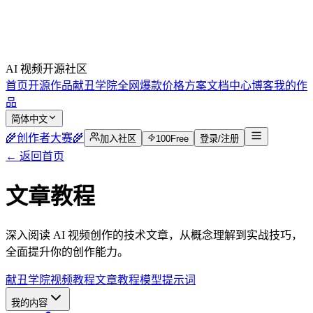
AI 视频开源社区
首页
开源作品
献丑学院
全网爆款
价格方案
文档中心
博客
我的作
品
简体中文
🌾
创作者大赛
🌾
加入社区
100
Free
登录/注册
← 返回首页
文章教程
深入阅读 AI 视频创作的技术文章，从概念理解到实战技巧，
全面提升你的创作能力。
献丑学院
视频教程
文章教程
模型提示词
我的内容