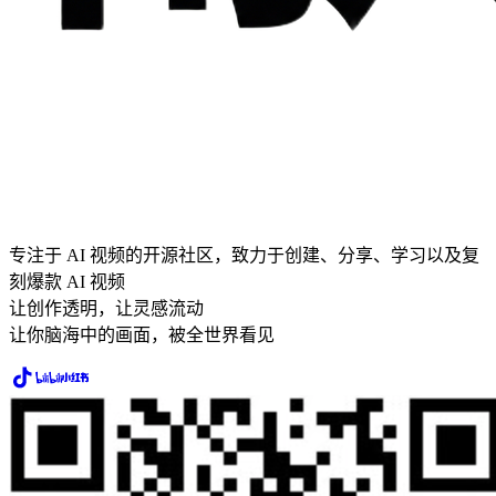
专注于 AI 视频的开源社区，致力于创建、分享、学习以及复
刻爆款 AI 视频
让创作透明，让灵感流动
让你脑海中的画面，被全世界看见